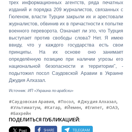
трех информационных агентств, ряда печатных
изданий и порядка 209 журналистов, связанных с
Гюленом, власти Турции закрыли их и арестовали
журналистов, обвинив их в причастности к попытке
военного переворота. Означает ли это, что Турция
выступает против свободы слова? Нет. Я имею
ввиду, что у каждого государства есть свои
принципы. На их основе оно занимает
определённую позицию при наличии угрозы его
национальной безопасности и территории", -
подытожил посол Саудовской Аравии в Украине
Джудия Алхазал.
Источник:
ИП «Украина по-арабски»
#Саудовская Аравия
,
#Посол
,
#Джудия Алхазал
,
#Ультиматум
,
#Катар
,
#Йемен
,
#Египет
,
#ОАЭ
,
#Бахрейн
ПОДЕЛИТЬСЯ ПУБЛИКАЦИЕЙ:
SHARE
TELEGRAM