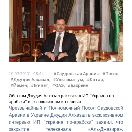
10.07.2017 - 08:44
#Саудовская Аравия
,
#Посол
,
#Джудия Алхазал
,
#Ультиматум
,
#Катар
,
#Йемен
,
#Египет
,
#ОАЭ
,
#Бахрейн
Об этом Джудия Алхазал рассказал ИП "Украина по-
арабски" в эксклюзивном интервью
Чрезвычайный и Полномочный Посол Саудовской
Аравии в Украине Джудия Алхазал в эксклюзивном
интервью ИП "Украина по-арабски" заявил, что
закрытие телеканала «Аль-Джазира»,