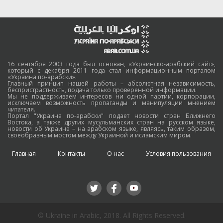
16 сентября 2003 года был основан, «Украинско-арабский сайт»,
который с декабря 2011 года стал информационным порталом
«Украина по-арабски».
Главный принцип нашей работы – абсолютная независимость,
беспристрастность, подача только проверенной информации.
Мы не поддерживаем интересов ни одной партии, корпорации,
исключаем возможность пропаганды и манипуляции мнением
читателя.
Портал "Украина по-арабски" подает новости стран Ближнего
Востока, а также других мусульманских стран на русском языке,
новости об Украине – на арабском языке, являясь, таким образом,
своеобразным мостом между Украиной и исламским миром.
Главная
Контакты
О нас
Условия пользования
© Ukraine in Arabic, 2018. All Rights Reserved.