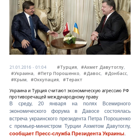
21.01.2016 - 01:04
#Турция
,
#Ахмет Давутоглу
,
#Украина
,
#Петр Порошенко
,
#Давос
,
#Донбасс
,
#Крым
,
#Оккупация
,
#Теракт
Украина и Турция считают экономическую агрессию РФ
противоречащей международному праву
В среду, 20 января на полях Всемирного
экономического форума в Давосе состоялась
встреча украинского президента Петра Порошенко
с премьер-министром Турции Ахметом Давутоглу,
сообщает Пресс-служба Президента Украины
.