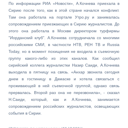
По информации РИА «Новости», А.Кочнева приехала в
Сирию после того, как в этой стране начался конфликт.
Там она работала на портале Утро.ру и занималась
сопровождением приезжающих в Сирию журналистов. До
этого она работала в Москве директором турфирмы
"Иорданский клуб". А.Кочнева сотрудничала со многими
российскими СМИ, в частности НТВ, РЕН ТВ и Russia
Today, но в момент похищения не входила в съемочную
группу какого-либо из этих каналов. Как сообщил
сирийский коллега журналистки Назир Саиди, А.Кочнева
выходила в пятницу на связь. «Анхар звонила сегодня
днем в гостиницу в Дамаске и хотела связаться с
проживающей в ней съемочной группой, однако связь
прервалась. Второй раз она не перезвонила», - сказал
Н.Саиди, который, как и А.Кочнева, занимается
сопровождением российских журналистов, освещающих
события в Сирии.