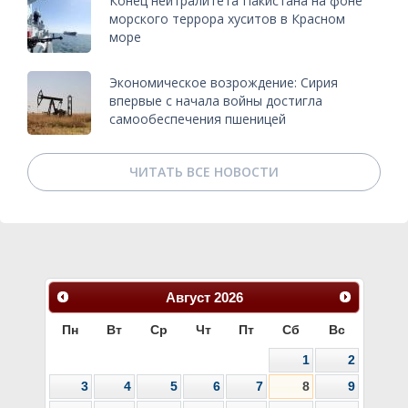
Конец нейтралитета Пакистана на фоне
морского террора хуситов в Красном
море
Экономическое возрождение: Сирия
впервые с начала войны достигла
самообеспечения пшеницей
ЧИТАТЬ ВСЕ НОВОСТИ
Август
2026
Пн
Вт
Ср
Чт
Пт
Сб
Вс
1
2
3
4
5
6
7
8
9