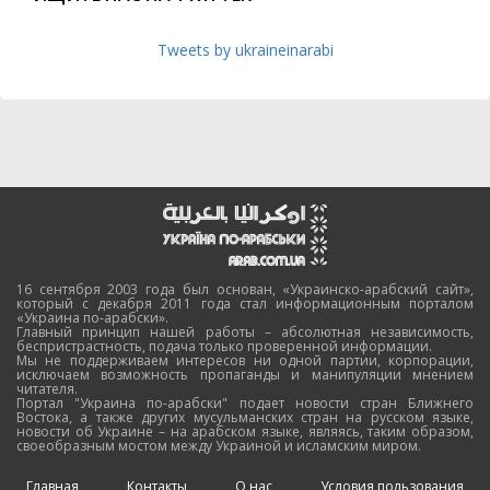
Tweets by ukraineinarabi
16 сентября 2003 года был основан, «Украинско-арабский сайт»,
который с декабря 2011 года стал информационным порталом
«Украина по-арабски».
Главный принцип нашей работы – абсолютная независимость,
беспристрастность, подача только проверенной информации.
Мы не поддерживаем интересов ни одной партии, корпорации,
исключаем возможность пропаганды и манипуляции мнением
читателя.
Портал "Украина по-арабски" подает новости стран Ближнего
Востока, а также других мусульманских стран на русском языке,
новости об Украине – на арабском языке, являясь, таким образом,
своеобразным мостом между Украиной и исламским миром.
Главная
Контакты
О нас
Условия пользования