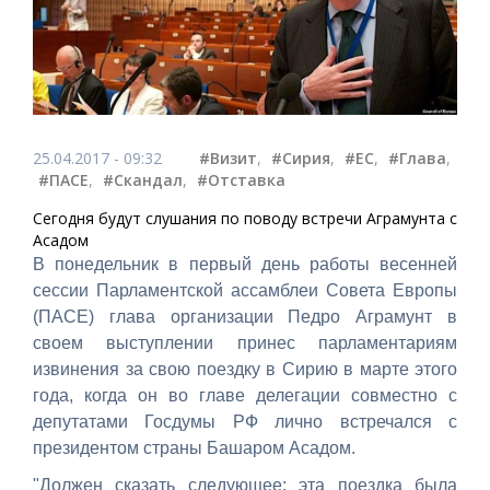
25.04.2017 - 09:32
#Визит
,
#Сирия
,
#ЕС
,
#Глава
,
#ПАСЕ
,
#Скандал
,
#Отставка
Сегодня будут слушания по поводу встречи Аграмунта с
Асадом
В понедельник в первый день работы весенней
сессии Парламентской ассамблеи Совета Европы
(ПАСЕ) глава организации Педро Аграмунт в
своем выступлении принес парламентариям
извинения за свою поездку в Сирию в марте этого
года, когда он во главе делегации совместно с
депутатами Госдумы РФ лично встречался с
президентом страны Башаром Асадом.
"Должен сказать следующее: эта поездка была