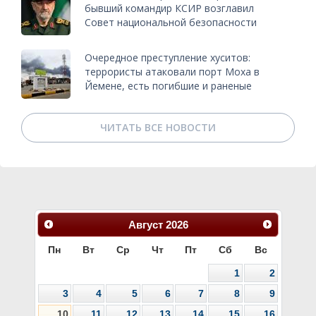
бывший командир КСИР возглавил
Совет национальной безопасности
Очередное преступление хуситов:
террористы атаковали порт Моха в
Йемене, есть погибшие и раненые
ЧИТАТЬ ВСЕ НОВОСТИ
Август
2026
Пн
Вт
Ср
Чт
Пт
Сб
Вс
1
2
3
4
5
6
7
8
9
10
11
12
13
14
15
16