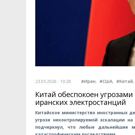
23.03.2026 - 10:28
#Иран
,
#США
,
#Китай
Китай обеспокоен угрозам
иранских электростанций
Китайское министерство иностранных д
угрозе неконтролируемой эскалации на
подчеркнул, что любые дальнейшие м
катастрофическим последствиям.