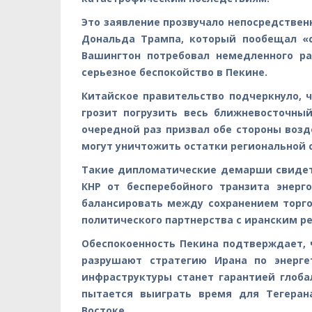
Это заявление прозвучало непосредствен
Дональда Трампа, который пообещал «с
Вашингтон потребовал немедленного ра
серьезное беспокойство в Пекине.
Китайское правительство подчеркнуло,
грозит погрузить весь ближневосточный
очередной раз призвал обе стороны воз
могут уничтожить остатки региональной 
Такие дипломатические демарши свидет
КНР от бесперебойного транзита энерг
балансировать между сохранением торго
политического партнерства с иранским р
Обеспокоенность Пекина подтверждает,
разрушают стратегию Ирана по энерге
инфраструктуры станет гарантией глоба
пытается выиграть время для Тегеран
Востоке.