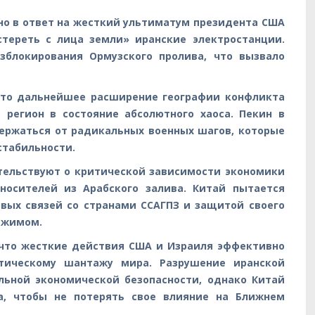
но в ответ на жесткий ультиматум президента США
тереть с лица земли» иранские электростанции.
зблокирования Ормузского пролива, что вызвало
 что дальнейшее расширение географии конфликта
 регион в состояние абсолютного хаоса. Пекин в
держаться от радикальных военных шагов, которые
стабильности.
ельствуют о критической зависимости экономики
оносителей из Арабского залива. Китай пытается
вых связей со странами ССАГПЗ и защитой своего
ежимом.
 что жесткие действия США и Израиля эффективно
тическому шантажу мира. Разрушение иранской
льной экономической безопасности, однако Китай
а, чтобы не потерять свое влияние на Ближнем