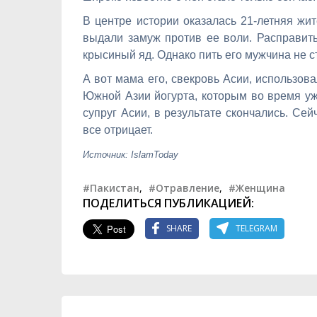
В центре истории оказалась 21-летняя жи
выдали замуж против ее воли. Расправит
крысиный яд. Однако пить его мужчина не с
А вот мама его, свекровь Асии, использов
Южной Азии йогурта, которым во время ужи
супруг Асии, в результате скончались. Се
все отрицает.
Источник: IslamToday
#Пакистан
,
#Отравление
,
#Женщина
ПОДЕЛИТЬСЯ ПУБЛИКАЦИЕЙ:
SHARE
TELEGRAM