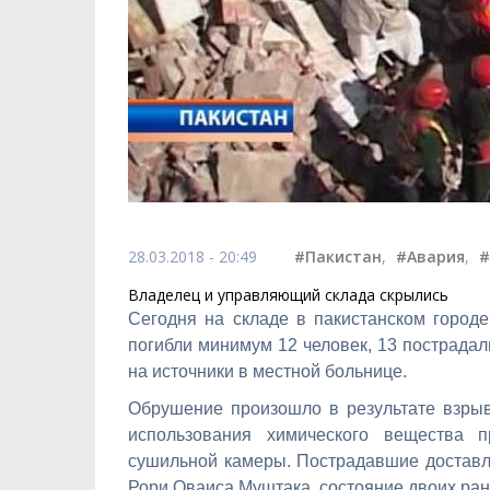
28.03.2018 - 20:49
#Пакистан
,
#Авария
,
#
Владелец и управляющий склада скрылись
Сегодня на складе в пакистанском город
погибли минимум 12 человек, 13 пострадал
на источники в местной больнице.
Обрушение произошло в результате взрыва
использования химического вещества 
сушильной камеры. Пострадавшие доставл
Рори Оваиса Муштака, состояние двоих ран