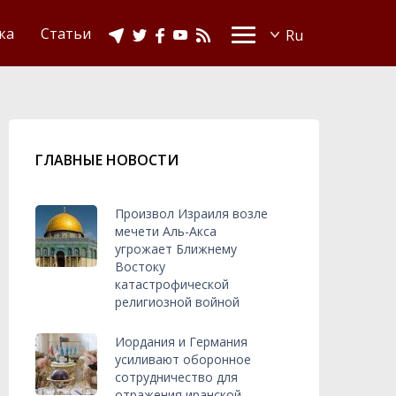
Видео
Ислам в Украине
ка
Статьи
ГЛАВНЫЕ НОВОСТИ
Произвол Израиля возле
мечети Аль-Акса
угрожает Ближнему
Востоку
катастрофической
религиозной войной
Иордания и Германия
усиливают оборонное
сотрудничество для
отражения иранской