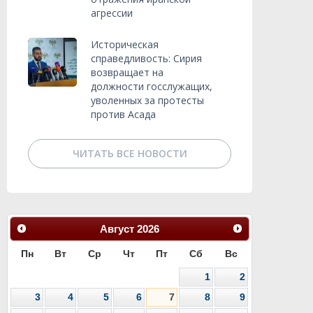
агрессии
Историческая
справедливость: Сирия
возвращает на
должности госслужащих,
уволенных за протесты
против Асада
ЧИТАТЬ ВСЕ НОВОСТИ
Август
2026
Пн
Вт
Ср
Чт
Пт
Сб
Вс
1
2
3
4
5
6
7
8
9