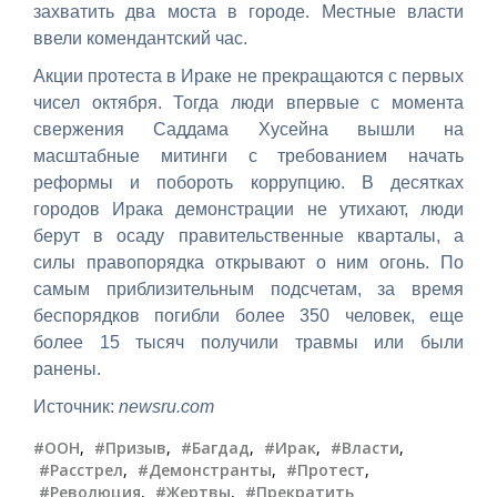
захватить два моста в городе. Местные власти
ввели комендантский час.
Акции протеста в Ираке не прекращаются с первых
чисел октября. Тогда люди впервые с момента
свержения Саддама Хусейна вышли на
масштабные митинги с требованием начать
реформы и побороть коррупцию. В десятках
городов Ирака демонстрации не утихают, люди
берут в осаду правительственные кварталы, а
силы правопорядка открывают о ним огонь. По
самым приблизительным подсчетам, за время
беспорядков погибли более 350 человек, еще
более 15 тысяч получили травмы или были
ранены.
Источник:
newsru.com
#ООН
,
#Призыв
,
#Багдад
,
#Ирак
,
#Власти
,
#Расстрел
,
#Демонстранты
,
#Протест
,
#Революция
,
#Жертвы
,
#Прекратить