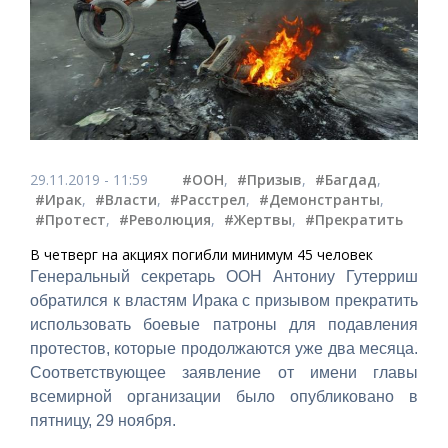
29.11.2019 - 11:59
#ООН
,
#Призыв
,
#Багдад
,
#Ирак
,
#Власти
,
#Расстрел
,
#Демонстранты
,
#Протест
,
#Революция
,
#Жертвы
,
#Прекратить
В четверг на акциях погибли минимум 45 человек
Генеральный секретарь ООН Антониу Гутерриш
обратился к властям Ирака с призывом прекратить
использовать боевые патроны для подавления
протестов, которые продолжаются уже два месяца.
Соответствующее заявление от имени главы
всемирной организации было опубликовано в
пятницу, 29 ноября.