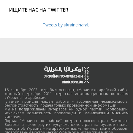
ИЩИТЕ НАС НА TWITTER
Tweets by ukraineinarabi
16 сентября 2003 года был основан, «Украинско-арабский сайт»,
который с декабря 2011 года стал информационным порталом
«Украина по-арабски».
Главный принцип нашей работы – абсолютная независимость,
беспристрастность, подача только проверенной информации.
Мы не поддерживаем интересов ни одной партии, корпорации,
исключаем возможность пропаганды и манипуляции мнением
читателя.
Портал "Украина по-арабски" подает новости стран Ближнего
Востока, а также других мусульманских стран на русском языке,
новости об Украине – на арабском языке, являясь, таким образом,
своеобразным мостом между Украиной и исламским миром.