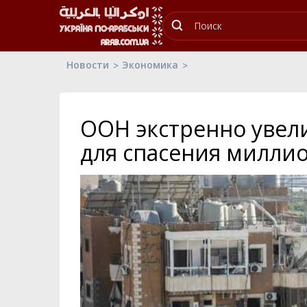
Новости
Экономика
ООН экстренно увел
для спасения милли