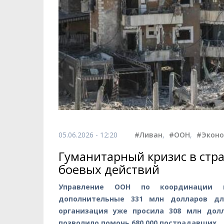
05.06.2026 - 12:20
#Ливан
,
#ООН
,
#Экон
Гуманитарный кризис в стра
боевых действий
Управление ООН по координации г
дополнительные 331 млн долларов дл
организация уже просила 308 млн дол
позволило помочь 680 000 пострадавших.