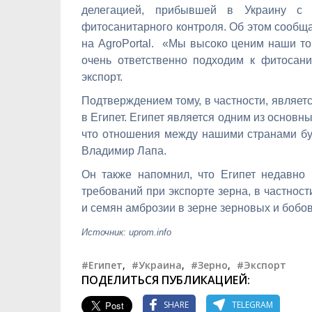
делегацией, прибывшей в Украину с 
фитосанитарного контроля. Об этом сооб
на AgroPortal. «Мы высоко ценим наши то
очень ответственно подходим к фитосани
экспорт.
Подтверждением тому, в частности, являет
в Египет. Египет является одним из основн
что отношения между нашими странами буд
Владимир Лапа.
Он также напомнил, что Египет недавно
требований при экспорте зерна, в частнос
и семян амброзии в зерне зерновых и бобов
Источник: uprom.info
#Египет
,
#Украина
,
#Зерно
,
#Экспорт
ПОДЕЛИТЬСЯ ПУБЛИКАЦИЕЙ:
SHARE
TELEGRAM