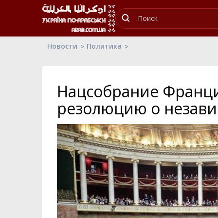
Новости
Политика
Нацсобрание Франци
резолюцию о незави