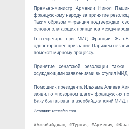
Премьер-министр Армении Никол Пашин
французскому народу за принятие резолюц
Таким образом «Франция подтверждает св
основополагающих принципов международно
Госсекретарь при МИД Франции Жан-Ба
одностороннее признание Парижем независ
поможет мирному процессу.
Принятие сенатской резолюции также
осуждающими заявлениями выступил МИД 
Помощник президента Ильхама Алиева Хик
заявил о «позорном шаге» французских по
Баку был вызван в азербайджанский МИД, гд
Источник:
trtrussian.com
#Азербайджан
,
#Турция
,
#Армения
,
#Фра