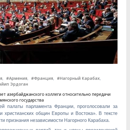
я
,
#Армения
,
#Франция
,
#Нагорный Карабах
,
айип Эрдоган
овет азербайджанского коллеги относительно передачи
мянского государства
ей палаты парламента Франции, проголосовали за
и христианских общин Европы и Востока». В тексте
сти признания независимости Нагорного Карабаха.