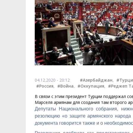
04.12.2020 - 20:12
#Азербайджан
,
#Турци
#Россия
,
#Война
,
#Оккупация
,
#Реджеп Т
В связи с этим президент Турции поддержал с
Марселя армянам для создания там второго ар
Депутаты Национального собрания, нижн
резолюцию «о защите армянского народа 
документа говорится также и о необходимо