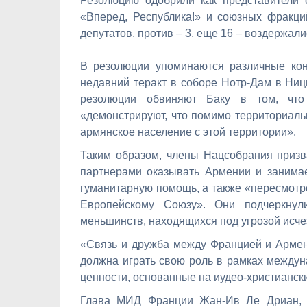
Резолюцию одобрили как представители 
«Вперед, Республика!» и союзных фракци
депутатов, против – 3, еще 16 – воздержали
В резолюции упоминаются различные кон
недавний теракт в соборе Нотр-Дам в Ницц
резолюции обвиняют Баку в том, что
«демонстрируют, что помимо территориальн
армянское население с этой территории».
Таким образом, члены Нацсобрания призв
партнерами оказывать Армении и занима
гуманитарную помощь, а также «пересмотр
Европейскому Союзу». Они подчеркнул
меньшинств, находящихся под угрозой исчез
«Связь и дружба между Францией и Армени
должна играть свою роль в рамках междун
ценности, основанные на иудео-христиански
Глава МИД Франции Жан-Ив Ле Дриан, п