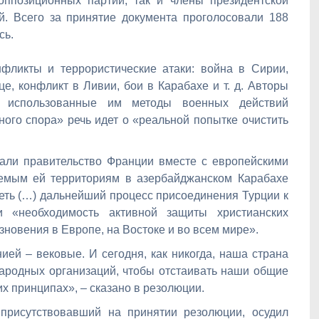
оппозиционных партий, так и члены президентской
й. Всего за принятие документа проголосовали 188
сь.
фликты и террористические атаки: война в Сирии,
е, конфликт в Ливии, бои в Карабахе и т. д. Авторы
 использованные им методы военных действий
ого спора» речь идет о «реальной попытке очистить
али правительство Франции вместе с европейскими
емым ей территориям в азербайджанском Карабахе
еть (…) дальнейший процесс присоединения Турции к
и «необходимость активной защиты христианских
новения в Европе, на Востоке и во всем мире».
ей – вековые. И сегодня, как никогда, наша страна
ародных организаций, чтобы отстаивать наши общие
х принципах», – сказано в резолюции.
рисутствовавший на принятии резолюции, осудил