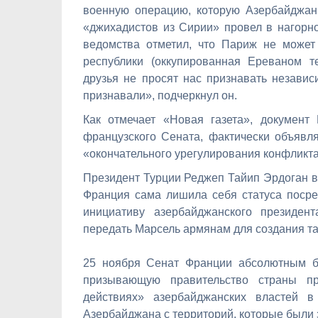
военную операцию, которую Азербайджан
«джихадистов из Сирии» провел в нагорно
ведомства отметил, что Париж не может 
республики (оккупированная Ереваном 
друзья не просят нас признавать независ
признавали», подчеркнул он.
Как отмечает «Новая газета», документ
французского Сената, фактически объявля
«окончательного урегулирования конфликта
Президент Турции Реджеп Тайип Эрдоган в 
Франция сама лишила себя статуса посре
инициативу азербайджанского президе
передать Марсель армянам для создания та
25 ноября Сенат Франции абсолютным б
призывающую правительство страны пр
действиях» азербайджанских властей 
Азербайджана с территорий, которые были 