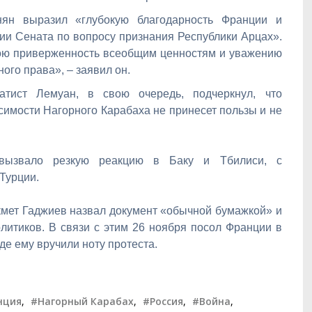
ян выразил «глубокую благодарность Франции и
ии Сената по вопросу признания Республики Арцах».
ою приверженность всеобщим ценностям и уважению
го права», – заявил он.
тист Лемуан, в свою очередь, подчеркнул, что
имости Нагорного Карабаха не принесет пользы и не
 вызвало резкую реакцию в Баку и Тбилиси, с
Турции.
мет Гаджиев назвал документ «обычной бумажкой» и
литиков. В связи с этим 26 ноября посол Франции в
е ему вручили ноту протеста.
нция
,
#Нагорный Карабах
,
#Россия
,
#Война
,