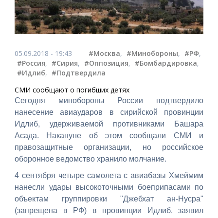
05.09.2018 - 19:43
#Москва
,
#Минобороны
,
#РФ
,
#Россия
,
#Сирия
,
#Оппозиция
,
#Бомбардировка
,
#Идлиб
,
#Подтвердила
СМИ сообщают о погибших детях
Сегодня минобороны России подтвердило
нанесение авиаударов в сирийской провинции
Идлиб, удерживаемой противниками Башара
Асада. Накануне об этом сообщали СМИ и
правозащитные организации, но российское
оборонное ведомство хранило молчание.
4 сентября четыре самолета с авиабазы Хмеймим
нанесли удары высокоточными боеприпасами по
объектам группировки "Джебхат ан-Нусра"
(запрещена в РФ) в провинции Идлиб, заявил