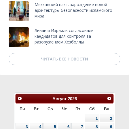
Мекканский пакт: зарождение новой
архитектуры безопасности исламского
мира
Ливан и Израиль согласовали
кандидатов для контроля за
разоружением Хезболлы
ЧИТАТЬ ВСЕ НОВОСТИ
Август
2026
Пн
Вт
Ср
Чт
Пт
Сб
Вс
1
2
3
4
5
6
7
8
9