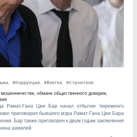
ьма
,
#Коррупция
,
#Взятки
,
#Строители
, мошенничестве, обмане общественного доверия,
вия
да Рамат-Гана Цви Бар начал отбытие тюремного
Авиве приговорил бывшего мэра Рамат-Гана Цви Бара
чения. Бар также приговорен к двум годам заключения
иона шекелей.