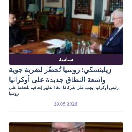
سياسة
زيلينسكي: روسيا تُحضّر لضربة جوية
واسعة النطاق جديدة على أوكرانيا
رئيس أوكرانيا: يجب على شركائنا اتخاذ تدابير إضافية للضغط على
روسيا
29.05.2026