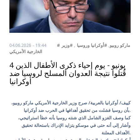
04.06.2026 - 19:44
#وزير
,
#أوكرانيا وروسيا
,
#ماركو روبيو
الخارجية الأمريكي
4 يونيو - يوم إحياء ذكرى الأطفال الذين
قُتلوا نتيجة العدوان المسلح لروسيا ضد
أوكرانيا
كييف/ أوكرانيا بالعربية/ صرح وزير الخارجية الأمريكي ماركو روبيو،
بأن روسيا فشلت من تحقيق أهدافها في الحرب ضد أوكرانيا.
كما وصف الغزو الشامل الذي شنته روسيا بأنه خطأ استراتيجي،
وأشار إلى أنه حتى في موسكو يتزايد الإدراك باستحالة تحقيق
الأهداف المعلنة.