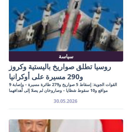
سياسة
روسيا تطلق صواريخ باليستية وكروز
و290 مسيرة على أوكرانيا
القوات الجوية: إسقاط 5 صواريخ و279 طائرة مسيرة - وإصابة 9
مواقع و10 سقوط شظايا - وصاروخان لم يصلا إلى أهدافهما
30.05.2026