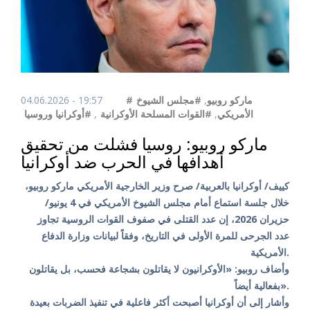
04.06.2026 - 19:57
#مجلس الشيوخ
,
#ماركو روبيو
#أوكرانيا وروسيا
,
#القوات المسلحة الأوكرانية
,
الأمريكي
ماركو روبيو: روسيا فشلت من تحقيق
أهدافها في الحرب ضد أوكرانيا
كييف/ أوكرانيا بالعربية/ صرح وزير الخارجية الأمريكي ماركو روبيو،
خلال جلسة استماع أمام مجلس الشيوخ الأمريكي في 4 يونيو/
حزيران 2026، إن عدد القتلى في صفوف القوات الروسية تجاوز
عدد الجرحى للمرة الأولى في التاريخ، وفقاً لبيانات وزارة الدفاع
الأمريكية.
وأضاف روبيو: «الأوكرانيون لا يقاتلون بشجاعة فحسب، بل يقاتلون
بفعالية أيضاً».
وأشار إلى أن أوكرانيا أصبحت أكثر فاعلية في تنفيذ الضربات بعيدة