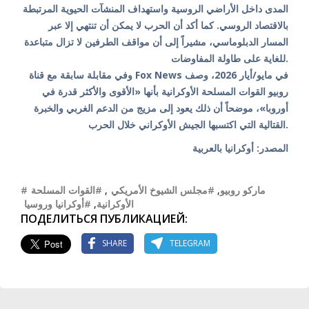
المدى داخل الأراضي الروسية واستهداف المنشآت الحيوية المرتبطة
بالاقتصاد الروسي. كما أكد أن الحرب لا يمكن أن تنتهي إلا عبر
المسار الدبلوماسي، مشيراً إلى أن مواقف الطرفين لا تزال متباعدة
للغاية على طاولة المفاوضات.
وفي مقابلة سابقة مع قناة Fox News في مايو/أيار 2026، وصف
روبيو القوات المسلحة الأوكرانية بأنها «الأقوى والأكثر قدرة في
أوروبا»، موضحاً أن ذلك يعود إلى مزيج من الدعم الغربي والخبرة
القتالية التي اكتسبها الجيش الأوكراني خلال الحرب.
المصدر: أوكرانيا بالعربية
#القوات المسلحة
,
#مجلس الشيوخ الأمريكي
,
#ماركو روبيو
#أوكرانيا وروسيا
,
الأوكرانية
ПОДЕЛИТЬСЯ ПУБЛИКАЦИЕЙ:
SHARE
TELEGRAM