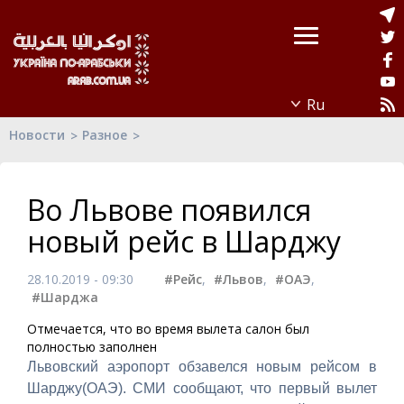
Новости
Разное
Во Львове появился
новый рейс в Шарджу
28.10.2019 - 09:30
#Рейс
,
#Львов
,
#ОАЭ
,
#Шарджа
Отмечается, что во время вылета салон был
полностью заполнен
Львовский аэропорт обзавелся новым рейсом в
Шарджу(ОАЭ). СМИ сообщают, что первый вылет