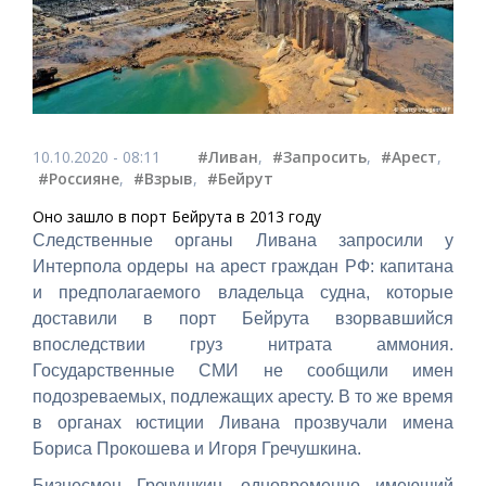
10.10.2020 - 08:11
#Ливан
,
#Запросить
,
#Арест
,
#Россияне
,
#Взрыв
,
#Бейрут
Оно зашло в порт Бейрута в 2013 году
Следственные органы Ливана запросили у
Интерпола ордеры на арест граждан РФ: капитана
и предполагаемого владельца судна, которые
доставили в порт Бейрута взорвавшийся
впоследствии груз нитрата аммония.
Государственные СМИ не сообщили имен
подозреваемых, подлежащих аресту. В то же время
в органах юстиции Ливана прозвучали имена
Бориса Прокошева и Игоря Гречушкина.
Бизнесмен Гречушкин, одновременно имеющий