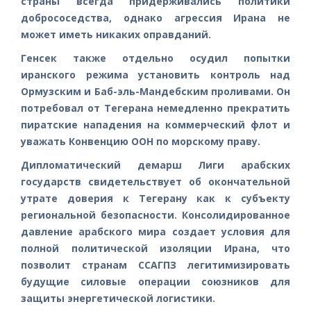
страны всегда придерживались политики
добрососедства, однако агрессия Ирана не
может иметь никаких оправданий.
Генсек также отдельно осудил попытки
иранского режима установить контроль над
Ормузским и Баб-эль-Мандебским проливами. Он
потребовал от Тегерана немедленно прекратить
пиратские нападения на коммерческий флот и
уважать Конвенцию ООН по морскому праву.
Дипломатический демарш Лиги арабских
государств свидетельствует об окончательной
утрате доверия к Тегерану как к субъекту
региональной безопасности. Консолидированное
давление арабского мира создает условия для
полной политической изоляции Ирана, что
позволит странам ССАГПЗ легитимизировать
будущие силовые операции союзников для
защиты энергетической логистики.