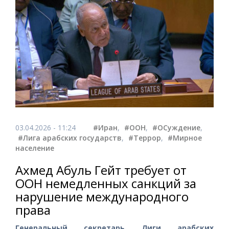
03.04.2026 - 11:24
#Иран
,
#ООН
,
#ОСуждение
,
#Лига арабских государств
,
#Террор
,
#Мирное
население
Ахмед Абуль Гейт требует от
ООН немедленных санкций за
нарушение международного
права
Генеральный секретарь Лиги арабских