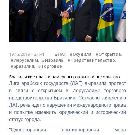
19.12.2019 - 21:41
#ЛАГ
,
#Осудила
,
#Открытие
,
#Иерусалим
,
#Израиль
,
#Представительство
,
#Бразилия
,
#Торговое
Бразильские власти намерены открыть и посольство
Лига арабских государств (ЛАГ) выразила протест
в связи с открытием в Иерусалиме торгового
представительства Бразилии. Согласно заявлению
ЛАГ, речь идет о нарушении международного права
и попытке изменить юридический и исторический
статус города.
"Односторонняя противоправная мера