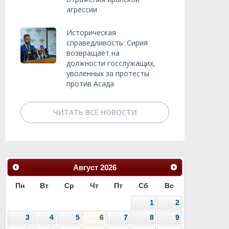
агрессии
Историческая
справедливость: Сирия
возвращает на
должности госслужащих,
уволенных за протесты
против Асада
ЧИТАТЬ ВСЕ НОВОСТИ
Август
2026
Пн
Вт
Ср
Чт
Пт
Сб
Вс
1
2
3
4
5
6
7
8
9