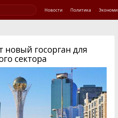
Интервью
Новости
Политика
Экономи
т новый госорган для
ого сектора