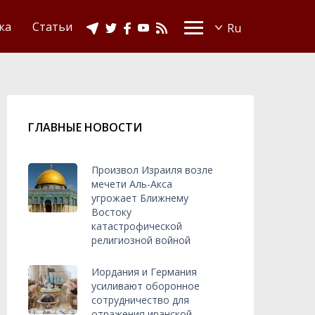
Видео
Ислам в Украине
ка
Статьи
ГЛАВНЫЕ НОВОСТИ
Произвол Израиля возле
мечети Аль-Акса
угрожает Ближнему
Востоку
катастрофической
религиозной войной
Иордания и Германия
усиливают оборонное
сотрудничество для
отражения иранской