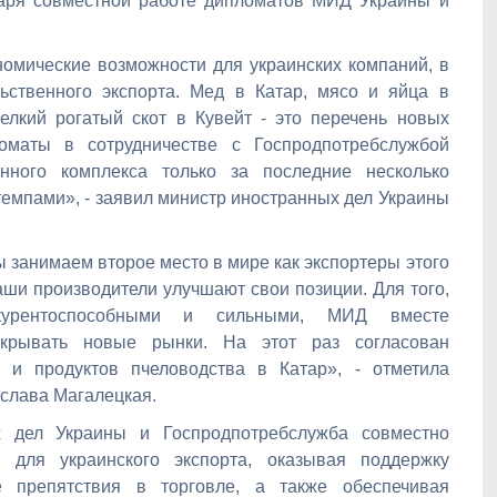
аря совместной работе дипломатов МИД Украины и
номические возможности для украинских компаний, в
ьственного экспорта. Мед в Катар, мясо и яйца в
лкий рогатый скот в Кувейт - это перечень новых
ломаты в сотрудничестве с
Госпродпотребслужб
ой
нного комплекса только за последние несколько
емпами», - заявил министр иностранных дел Украины
ы занимаем второе место в мире как экспортеры этого
наши производители улучшают свои позиции. Для того,
урентоспособными и сильными, МИД вместе
крывать новые рынки. На этот раз согласован
 и продуктов пчеловодства в Катар», - отметила
слава Магалецкая.
ых дел Украины и
Госпродпотребслужб
а совместно
 для украинского экспорта, оказывая поддержку
е препятствия в торговле, а также обеспечивая