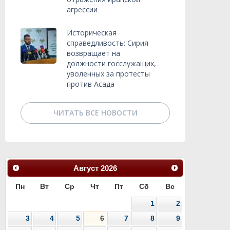
агрессии
Историческая
справедливость: Сирия
возвращает на
должности госслужащих,
уволенных за протесты
против Асада
ЧИТАТЬ ВСЕ НОВОСТИ
Август
2026
Пн
Вт
Ср
Чт
Пт
Сб
Вс
1
2
3
4
5
6
7
8
9