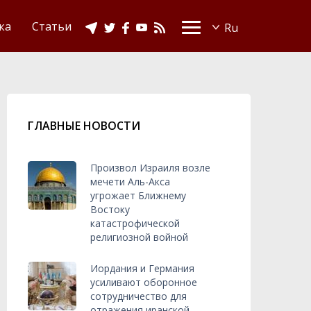
Видео
Ислам в Украине
ка
Статьи
ГЛАВНЫЕ НОВОСТИ
Произвол Израиля возле
мечети Аль-Акса
угрожает Ближнему
Востоку
катастрофической
религиозной войной
Иордания и Германия
усиливают оборонное
сотрудничество для
отражения иранской