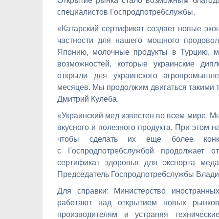
Открытие рынка стало возможным благод
специалистов Госпродпотребслужбы.
«Катарский сертификат создает новые эко
частности для нашего мощного продовол
Японию, молочные продукты в Турцию, ме
возможностей, которые украинские дип
открыли для украинского агропромышле
месяцев. Мы продолжим двигаться такими т
Дмитрий Кулеба.
«Украинский мед известен во всем мире. М
вкусного и полезного продукта. При этом 
чтобы сделать их еще более конк
с
Госпродпотребслужб
ой продолжает от
сертификат здоровья для экспорта меда
Председатель
Госпродпотребслужб
ы Влади
Для справки: Министерство иностранн
работают над открытием новых рынков
производителям и устраняя технически