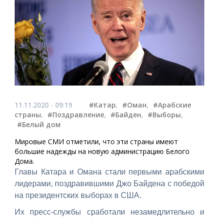
11.11.2020 - 09:19
#Катар
,
#Оман
,
#Арабские
страны
,
#Поздравление
,
#Байден
,
#Выборы
,
#Белый дом
Мировые СМИ отметили, что эти страны имеют
большие надежды на новую администрацию Белого
Дома.
Главы Катара и Омана стали первыми арабскими
лидерами, поздравившими Джо Байдена с победой
на президентских выборах в США.
Их пресс-службы сработали незамедлительно и