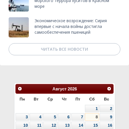
морского террора хуситов в Красном
море
Экономическое возрождение: Сирия
впервые с начала войны достигла
самообеспечения пшеницей
ЧИТАТЬ ВСЕ НОВОСТИ
Август
2026
Пн
Вт
Ср
Чт
Пт
Сб
Вс
1
2
3
4
5
6
7
8
9
10
11
12
13
14
15
16