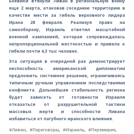
Боевики втянули Ливан в региональную войну
еще 2 марта, атаковав соседнюю территорию в
качестве мести за гибель верховного лидера
Ирана 28 февраля. Реализуя право на
самооборону, Израиль ответил масштабной
военной кампанией, которая сопровождалась
непропорциональной жестокостью и привела к
гибели почти 4,3 тыс человек.
Эта ситуация в очередной раз демонстрирует
неспособность американской дипломатии
предложить системное решение, ограничиваясь
типичным ручным управлением последствиями
конфликта. Дальнейшая стабильность региона
будет зависеть от готовности Израиля
отказаться от разрушительной тактики
массовых жертв и способности Ливана
избавиться от пагубного иранского влияния.
#Ливан
,
#Переговоры
,
#Израиль
,
#Перемирие
,