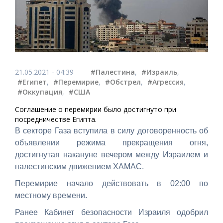
21.05.2021 - 04:39
#Палестина
,
#Израиль
,
#Египет
,
#Перемирие
,
#Обстрел
,
#Агрессия
,
#Оккупация
,
#США
Соглашение о перемирии было достигнуто при
посредничестве Египта.
В секторе Газа вступила в силу договоренность об
объявлении режима прекращения огня,
достигнутая накануне вечером между Израилем и
палестинским движением ХАМАС.
Перемирие начало действовать в 02:00 по
местному времени.
Ранее Кабинет безопасности Израиля одобрил