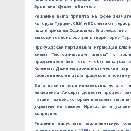
Эрдогана, Девлета Бахчели.
Решение было принято на фоне значите
которую Турция, США и ЕС считают терро
после призыва Оджалана. Впоследствии 
выводить своих бойцов с территории Тур
Прокурдская партия DEM, играющая ключ
визит "историческим шагом" к проч
продвигался без того, чтобы выслушат
Кочигит. Даже националистическая пар
собеседником в этом процессе, и поэтому
Дата визита пока неизвестна, но этот
намерений Анкары довести процесс раз
готовит закон, который позволит тысяча
укрытий на севере Ирака, хотя услов
вопросом.
Решение допустить парламентскую ком
полной изоляции с 1999 года, является 