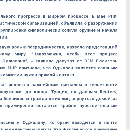
льного прогресса в мирном процессе. В мае РПК,
ристической организацией, объявила о разоружении
группировка символически сожгла оружие и начала
ции.
евую роль в посредничестве, назвала предстоящий
ному миру. "Невозможно, чтобы этот процесс
ь Оджалана", – заявила депутат от DEM Гюлистан
тия MHP признала, что Оджалан является главным
 комиссии нужен прямой контакт.
 шаг является важнейшим сигналом о серьезности
оружения до конца. Турция, по данным Reuters,
м боевиков и гражданских лиц вернуться домой из
ия примирения остаются крайне чувствительным
иссию к Оджалану, который находится в почти
беспрецедентным шагом. Это фактическое признание