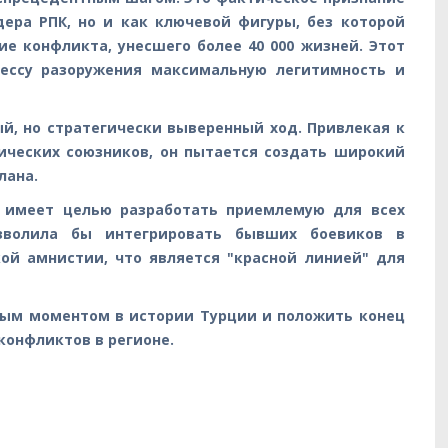
дера РПК, но и как ключевой фигуры, без которой
е конфликта, унесшего более 40 000 жизней. Этот
цессу разоружения максимальную легитимность и
й, но стратегически выверенный ход. Привлекая к
ических союзников, он пытается создать широкий
лана.
 имеет целью разработать приемлемую для всех
озволила бы интегрировать бывших боевиков в
ой амнистии, что является "красной линией" для
ным моментом в истории Турции и положить конец
конфликтов в регионе.