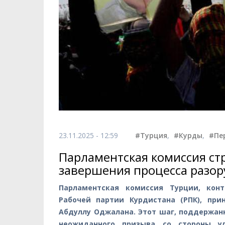
23.11.2025 - 12:59
#Турция
,
#Курды
,
#Пе
Парламентская комиссия ст
завершения процесса разо
Парламентская комиссия Турции, кон
Рабочей партии Курдистана (РПК), пр
Абдуллу Оджалана. Этот шаг, поддержан
неожиданного призыва со стороны ул