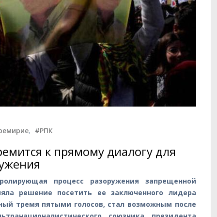
ремирие
,
#РПК
ремится к прямому диалогу для
ружения
тролирующая процесс разоружения запрещенной
иняла решение посетить ее заключенного лидера
ный тремя пятыми голосов, стал возможным после
ьтранационалистического союзника президента