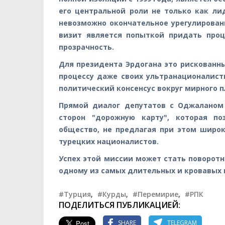
его центральной роли не только как ли
невозможно окончательное урегулировани
визит является попыткой придать про
прозрачность.
Для президента Эрдогана это рискованны
процессу даже своих ультранационалист
политический консенсус вокруг мирного п
Прямой диалог депутатов с Оджаланом
сторон "дорожную карту", которая п
общество, не предлагая при этом широк
турецких националистов.
Успех этой миссии может стать поворот
одному из самых длительных и кровавых 
#Турция
,
#Курды
,
#Перемирие
,
#РПК
ПОДЕЛИТЬСЯ ПУБЛИКАЦИЕЙ:
SHARE
TELEGRAM