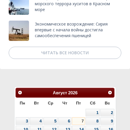
морского террора хуситов в Красном
море
Экономическое возрождение: Сирия
впервые с начала войны достигла
самообеспечения пшеницей
ЧИТАТЬ ВСЕ НОВОСТИ
Август
2026
Пн
Вт
Ср
Чт
Пт
Сб
Вс
1
2
3
4
5
6
7
8
9
10
11
12
13
14
15
16