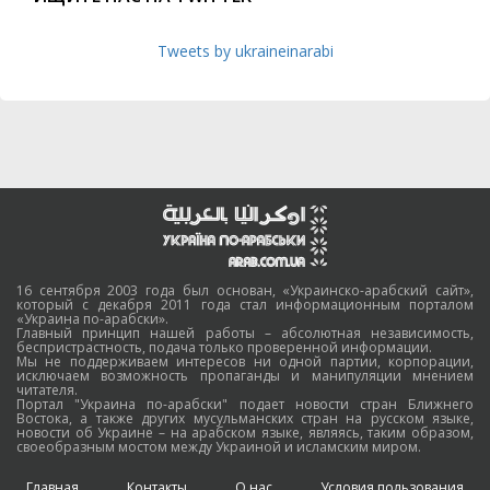
Tweets by ukraineinarabi
16 сентября 2003 года был основан, «Украинско-арабский сайт»,
который с декабря 2011 года стал информационным порталом
«Украина по-арабски».
Главный принцип нашей работы – абсолютная независимость,
беспристрастность, подача только проверенной информации.
Мы не поддерживаем интересов ни одной партии, корпорации,
исключаем возможность пропаганды и манипуляции мнением
читателя.
Портал "Украина по-арабски" подает новости стран Ближнего
Востока, а также других мусульманских стран на русском языке,
новости об Украине – на арабском языке, являясь, таким образом,
своеобразным мостом между Украиной и исламским миром.
Главная
Контакты
О нас
Условия пользования