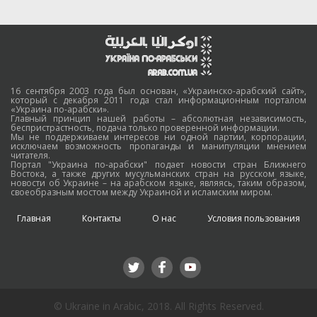
16 сентября 2003 года был основан, «Украинско-арабский сайт»,
который с декабря 2011 года стал информационным порталом
«Украина по-арабски».
Главный принцип нашей работы – абсолютная независимость,
беспристрастность, подача только проверенной информации.
Мы не поддерживаем интересов ни одной партии, корпорации,
исключаем возможность пропаганды и манипуляции мнением
читателя.
Портал "Украина по-арабски" подает новости стран Ближнего
Востока, а также других мусульманских стран на русском языке,
новости об Украине – на арабском языке, являясь, таким образом,
своеобразным мостом между Украиной и исламским миром.
Главная
Контакты
О нас
Условия пользования
© Ukraine in Arabic, 2018. All Rights Reserved.