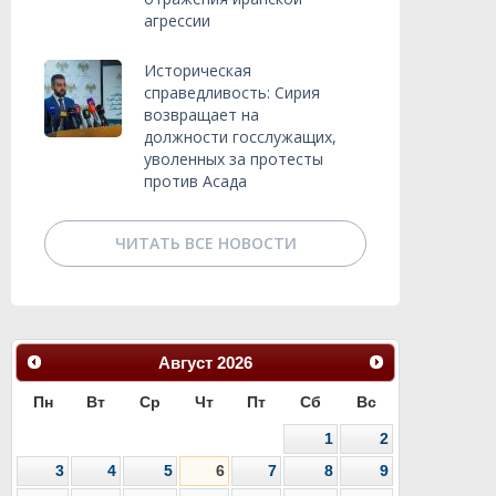
агрессии
Историческая
справедливость: Сирия
возвращает на
должности госслужащих,
уволенных за протесты
против Асада
ЧИТАТЬ ВСЕ НОВОСТИ
Август
2026
Пн
Вт
Ср
Чт
Пт
Сб
Вс
1
2
3
4
5
6
7
8
9