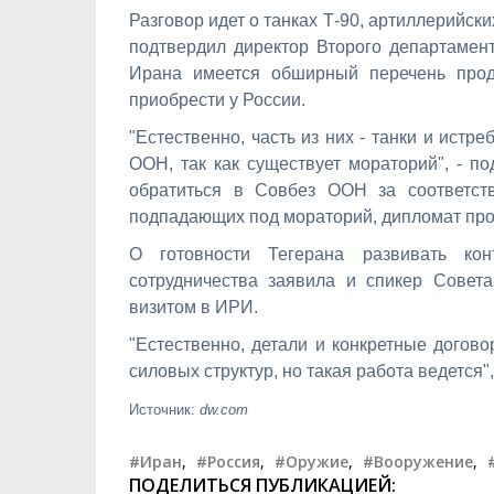
Разговор идет о танках Т-90, артиллерийск
подтвердил директор Второго департамен
Ирана имеется обширный перечень прод
приобрести у России.
"Естественно, часть из них - танки и истр
ООН, так как существует мораторий", - п
обратиться в Совбез ООН за соответс
подпадающих под мораторий, дипломат про
О готовности Тегерана развивать кон
сотрудничества заявила и спикер Совет
визитом в ИРИ.
"Естественно, детали и конкретные догово
силовых структур, но такая работа ведется",
Источник:
dw.com
#Иран
,
#Россия
,
#Оружие
,
#Вооружение
,
ПОДЕЛИТЬСЯ ПУБЛИКАЦИЕЙ: