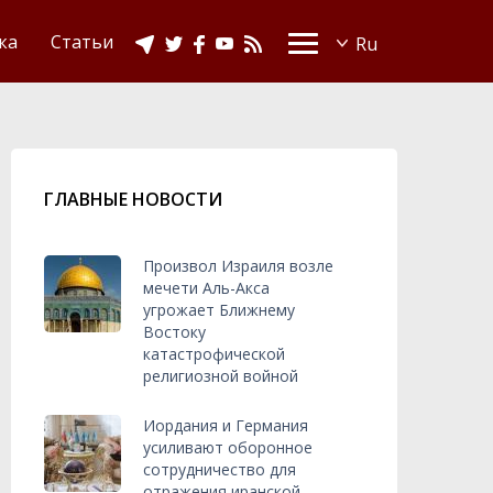
Видео
Ислам в Украине
ка
Статьи
ГЛАВНЫЕ НОВОСТИ
Произвол Израиля возле
мечети Аль-Акса
угрожает Ближнему
Востоку
катастрофической
религиозной войной
Иордания и Германия
усиливают оборонное
сотрудничество для
отражения иранской