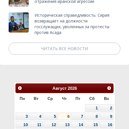
отражения иранской агрессии
Историческая справедливость: Сирия
возвращает на должности
госслужащих, уволенных за протесты
против Асада
ЧИТАТЬ ВСЕ НОВОСТИ
Август
2026
Пн
Вт
Ср
Чт
Пт
Сб
Вс
1
2
3
4
5
6
7
8
9
10
11
12
13
14
15
16