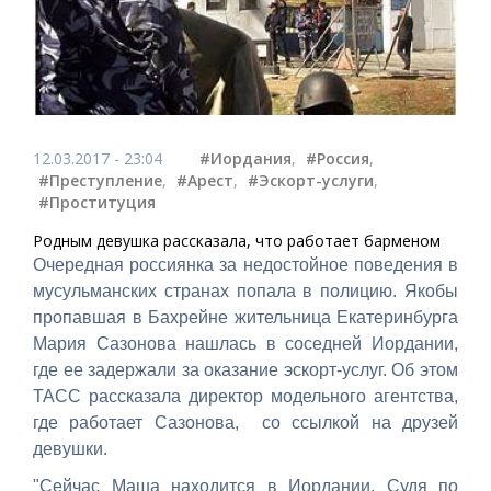
12.03.2017 - 23:04
#Иордания
,
#Россия
,
#Преступление
,
#Арест
,
#Эскорт-услуги
,
#Проституция
Родным девушка рассказала, что работает барменом
Очередная россиянка за недостойное поведения в
мусульманских странах попала в полицию. Якобы
пропавшая в Бахрейне жительница Екатеринбурга
Мария Сазонова нашлась в соседней Иордании,
где ее задержали за оказание эскорт-услуг. Об этом
ТАСС рассказала директор модельного агентства,
где работает Сазонова, со ссылкой на друзей
девушки.
"Сейчас Маша находится в Иордании. Судя по