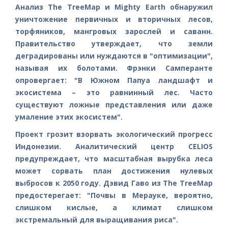
Анализ The TreeMap и Mighty Earth обнаружил
уничтожение первичных и вторичных лесов,
торфяников, мангровых зарослей и саванн.
Правительство утверждает, что земли
деградированы или нуждаются в "оптимизации",
называя их болотами. Фрэнки Самперанте
опровергает: "В Южном Папуа ландшафт и
экосистема – это равнинный лес. Часто
существуют ложные представления или даже
умаление этих экосистем".
Проект грозит взорвать экологический прогресс
Индонезии. Аналитический центр CELIOS
предупреждает, что масштабная вырубка леса
может сорвать план достижения нулевых
выбросов к 2050 году. Дэвид Гаво из The TreeMap
предостерегает: "Почвы в Мерауке, вероятно,
слишком кислые, а климат слишком
экстремальный для выращивания риса".