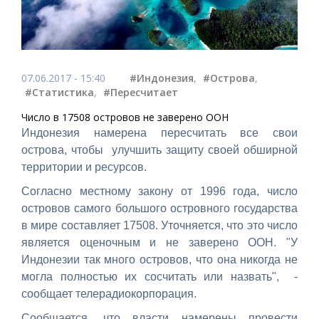
07.06.2017 - 15:40
#Индонезия
,
#Острова
,
#Статистика
,
#Пересчитает
Число в 17508 островов не заверено ООН
Индонезия намерена пересчитать все свои
острова, чтобы улучшить защиту своей обширной
территории и ресурсов.
Согласно местному закону от 1996 года, число
островов самого большого островного государства
в мире составляет 17508. Уточняется, что это число
является оценочным и не заверено ООН. "У
Индонезии так много островов, что она никогда не
могла полностью их сосчитать или назвать", -
сообщает телерадиокорпорация.
Сообщается, что власти намерены провести