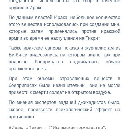
государство" использовала газ хлор в качестве
оружия в Ираке.
По данным властей Ирака, небольшое количество
этого вещества использовались при создании мин,
которые затем применялись против иракской
армии во время ее наступления на Тикрит.
Также иракские саперы показали журналистам из
Би-би-си видеозапись, на котором видно, как при
подрыве боеприпасов поднимались облака
оранжевого цвета.
При этом объемы отравляющих веществ в
боеприпасах были незначительны, они не могли
привести к смерти солдат на открытом воздухе.
По мнения экспертов задачей джихадистов было,
скорее, произвести психологический эффект на
ка.
противни
#Ирак
,
#Тикрит
,
#"Исламское государство"
,