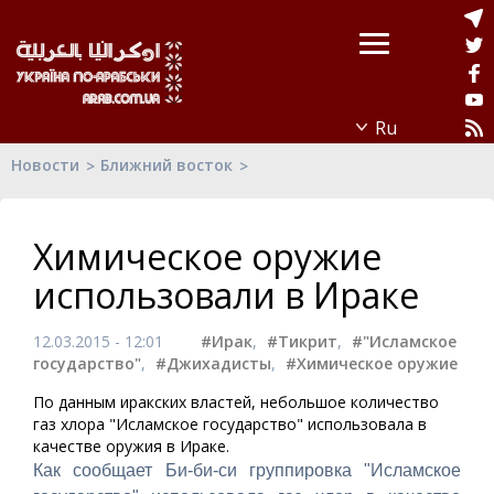
Новости
Ближний восток
Химическое оружие
использовали в Ираке
12.03.2015 - 12:01
#Ирак
,
#Тикрит
,
#"Исламское
государство"
,
#Джихадисты
,
#Химическое оружие
По данным иракских властей, небольшое количество
газ хлора "Исламское государство" использовала в
качестве оружия в Ираке.
Как сообщает Би-би-си группировка "Исламское