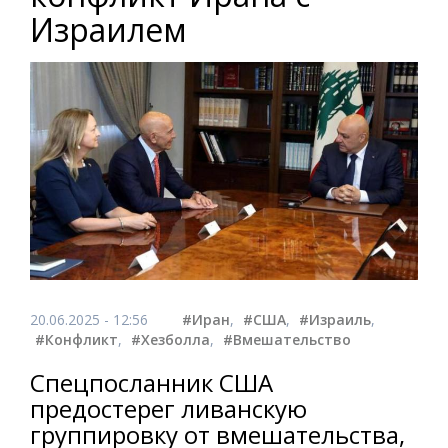
Израилем
20.06.2025 - 12:56
#Иран
,
#США
,
#Израиль
,
#Конфликт
,
#Хезболла
,
#Вмешательство
Спецпосланник США
предостерег ливанскую
группировку от вмешательства,