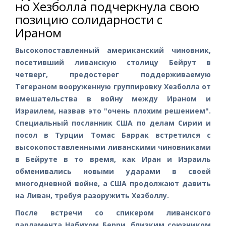
но Хезболла подчеркнула свою
позицию солидарности с
Ираном
Высокопоставленный американский чиновник,
посетивший ливанскую столицу Бейрут в
четверг, предостерег поддерживаемую
Тегераном вооруженную группировку Хезболла от
вмешательства в войну между Ираном и
Израилем, назвав это "очень плохим решением".
Специальный посланник США по делам Сирии и
посол в Турции Томас Баррак встретился с
высокопоставленными ливанскими чиновниками
в Бейруте в то время, как Иран и Израиль
обменивались новыми ударами в своей
многодневной войне, а США продолжают давить
на Ливан, требуя разоружить Хезболлу.
После встречи со спикером ливанского
парламента Набихом Берри, близким союзником