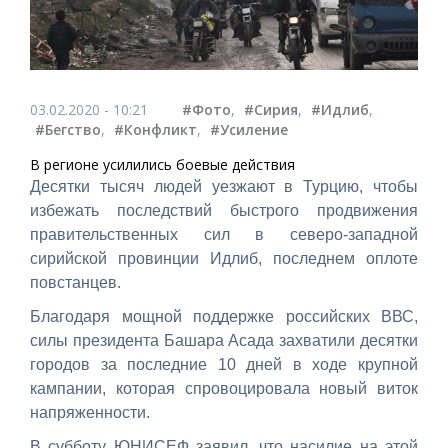
03.02.2020 - 10:21
#Фото
,
#Сирия
,
#Идлиб
,
#Бегство
,
#Конфликт
,
#Усиление
В регионе усилились боевые действия
Десятки тысяч людей уезжают в Турцию, чтобы
избежать последствий быстрого продвижения
правительственных сил в северо-западной
сирийской провинции Идлиб, последнем оплоте
повстанцев.
Благодаря мощной поддержке российских ВВС,
силы президента Башара Асада захватили десятки
городов за последние 10 дней в ходе крупной
кампании, которая спровоцировала новый виток
напряженности.
В субботу ЮНИСЕФ заявил, что насилие на этой