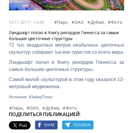
10.11.2017 - 14:40
#Парк
,
#ОАЭ
,
#Дубаи
,
#Фото
Ландшафт попал в Книгу рекордов Гиннесса за самые
большие цветочные структуры
72 тыс квадратных метров необычных цветочных
скульптур собирают тысячи туристов со всего мира.
Ландшафт попал в Книгу рекордов Гиннесса за
самые большие цветочные структуры.
Самой милой скульптурой в этом году оказался 12-
метровый медвеженок.
Источник: KhaleejTimes
#Парк
,
#ОАЭ
,
#Дубаи
,
#Фото
ПОДЕЛИТЬСЯ ПУБЛИКАЦИЕЙ:
SHARE
TELEGRAM