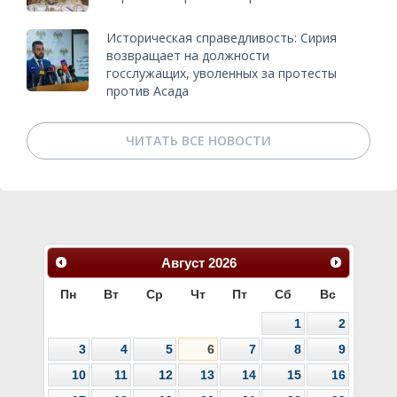
Историческая справедливость: Сирия
возвращает на должности
госслужащих, уволенных за протесты
против Асада
ЧИТАТЬ ВСЕ НОВОСТИ
Август
2026
Пн
Вт
Ср
Чт
Пт
Сб
Вс
1
2
3
4
5
6
7
8
9
10
11
12
13
14
15
16