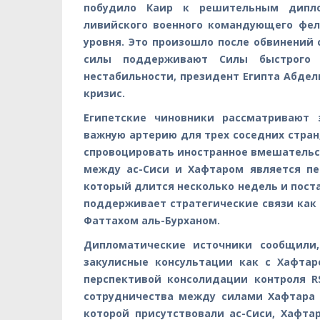
побудило Каир к решительным дипло
ливийского военного командующего фе
уровня. Это произошло после обвинений 
силы поддерживают Силы быстрого ре
нестабильности, президент Египта Абдел
кризис.
Египетские чиновники рассматривают 
важную артерию для трех соседних стран
спровоцировать иностранное вмешательст
между ас-Сиси и Хафтаром является п
который длится несколько недель и поста
поддерживает стратегические связи как 
Фаттахом аль-Бурханом.
Дипломатические источники сообщили,
закулисные консультации как с Хафтар
перспективой консолидации контроля R
сотрудничества между силами Хафтара и
которой присутствовали ас-Сиси, Хафта