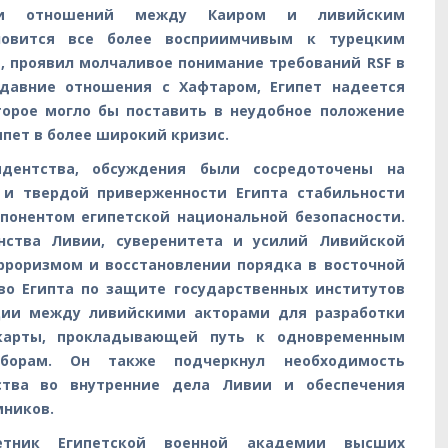
ии отношений между Каиром и ливийским
новится все более восприимчивым к турецким
, проявил молчаливое понимание требований RSF в
 давние отношения с Хафтаром, Египет надеется
торое могло бы поставить в неудобное положение
ипет в более широкий кризис.
идентства, обсуждения были сосредоточены на
 и твердой приверженности Египта стабильности
понентом египетской национальной безопасности.
ства Ливии, суверенитета и усилий Ливийской
ерроризмом и восстановлении порядка в восточной
во Египта по защите государственных институтов
ции между ливийскими акторами для разработки
карты, прокладывающей путь к одновременным
борам. Он также подчеркнул необходимость
ства во внутренние дела Ливии и обеспечения
мников.
ветник Египетской военной академии высших