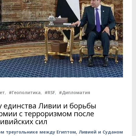
ет
,
#Геополитика
,
#RSF
,
#Дипломатия
 единства Ливии и борьбы
рмии с терроризмом после
ливийских сил
ом треугольнике между Египтом, Ливией и Суданом