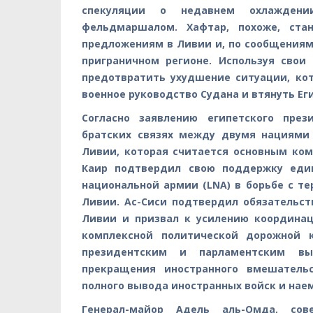
спекуляции о недавнем охлажден
фельдмаршалом. Хафтар, похоже, ста
предложениям в Ливии и, по сообщениям
приграничном регионе. Используя свои
предотвратить ухудшение ситуации, ко
военное руководство Судана и втянуть Ег
Согласно заявлению египетского през
братских связях между двумя нациями
Ливии, которая считается основным ком
Каир подтвердил свою поддержку един
национальной армии (LNA) в борьбе с т
Ливии. Ас-Сиси подтвердил обязательст
Ливии и призвал к усилению координа
комплексной политической дорожной 
президентским и парламентским вы
прекращения иностранного вмешатель
полного вывода иностранных войск и нае
Генерал-майор Адель аль-Омда, со