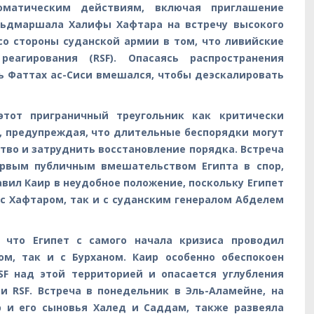
матическим действиям, включая приглашение
льдмаршала Халифы Хафтара на встречу высокого
со стороны суданской армии в том, что ливийские
агирования (RSF). Опасаясь распространения
ь Фаттах ас-Сиси вмешался, чтобы деэскалировать
этот приграничный треугольник как критически
, предупреждая, что длительные беспорядки могут
во и затруднить восстановление порядка. Встреча
ервым публичным вмешательством Египта в спор,
вил Каир в неудобное положение, поскольку Египет
с Хафтаром, так и с суданским генералом Абделем
 что Египет с самого начала кризиса проводил
ом, так и с Бурханом. Каир особенно обеспокоен
SF над этой территорией и опасается углубления
 RSF. Встреча в понедельник в Эль-Аламейне, на
р и его сыновья Халед и Саддам, также развеяла