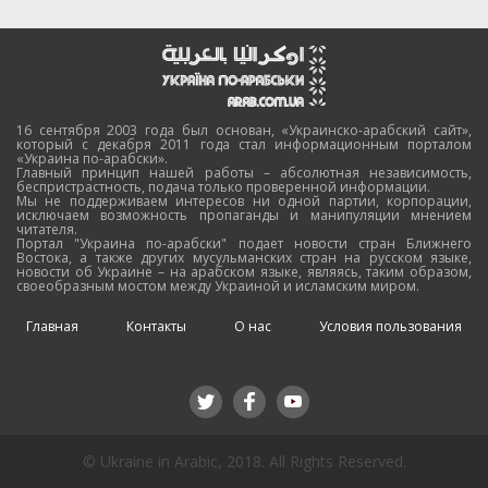
16 сентября 2003 года был основан, «Украинско-арабский сайт»,
который с декабря 2011 года стал информационным порталом
«Украина по-арабски».
Главный принцип нашей работы – абсолютная независимость,
беспристрастность, подача только проверенной информации.
Мы не поддерживаем интересов ни одной партии, корпорации,
исключаем возможность пропаганды и манипуляции мнением
читателя.
Портал "Украина по-арабски" подает новости стран Ближнего
Востока, а также других мусульманских стран на русском языке,
новости об Украине – на арабском языке, являясь, таким образом,
своеобразным мостом между Украиной и исламским миром.
Главная
Контакты
О нас
Условия пользования
© Ukraine in Arabic, 2018. All Rights Reserved.