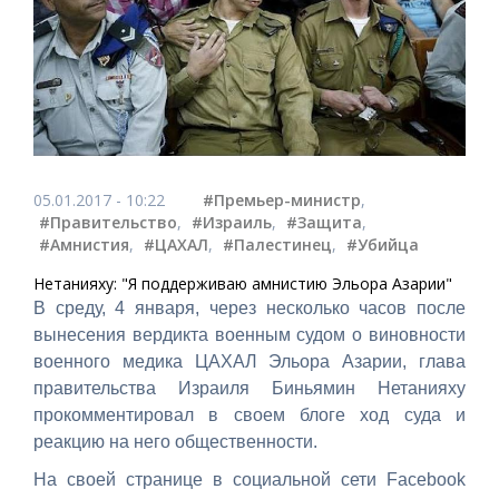
05.01.2017 - 10:22
#Премьер-министр
,
#Правительство
,
#Израиль
,
#Защита
,
#Амнистия
,
#ЦАХАЛ
,
#Палестинец
,
#Убийца
Нетанияху: "Я поддерживаю амнистию Эльора Азарии"
В среду, 4 января, через несколько часов после
вынесения вердикта военным судом о виновности
военного медика ЦАХАЛ Эльора Азарии, глава
правительства Израиля Биньямин Нетанияху
прокомментировал в своем блоге ход суда и
реакцию на него общественности.
На своей странице в социальной сети Facebook