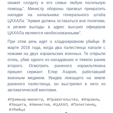
окажет солдату и его семье любую посильную
помощь". Министр обороны призвал прекратить
нападки на начальника генерального штаба
ЦАХАЛа: "Армия должна оставаться вне политики,
и резкие выпады в адрес высших офицеров
ЦАХАЛа являются необоснованными".
При этом речь идет о хладнокровном убийце. В
марте 2016 года, когда два палестинца напали с
ножами на двух израильских военных. Те открыли
огонь, убив одного из нападавших и тяжело ранив
второго. Осмотреть раненого израильтянина
пришел сержант Елор Азария, работавший
военным медиком. Увидев лежащего на земле
раненого палестинца, он выстрелил в него из
автоматической винтовки.
#Премьер-министр
,
#Правительство
,
#Израиль
,
#Защита
,
#Амнистия
,
#ЦАХАЛ
,
#Палестинец
,
#Убийца