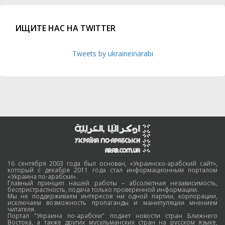
ИЩИТЕ НАС НА TWITTER
Tweets by ukraineinarabi
16 сентября 2003 года был основан, «Украинско-арабский сайт»,
который с декабря 2011 года стал информационным порталом
«Украина по-арабски».
Главный принцип нашей работы – абсолютная независимость,
беспристрастность, подача только проверенной информации.
Мы не поддерживаем интересов ни одной партии, корпорации,
исключаем возможность пропаганды и манипуляции мнением
читателя.
Портал "Украина по-арабски" подает новости стран Ближнего
Востока, а также других мусульманских стран на русском языке,