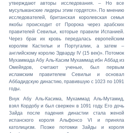
утверждают авторы исследования. – Но все
мусульманские лидеры этим гордятся». По мнению
исследователей, британская королевская семья
якобы происходит от Пророка через арабских
правителей Севильи, которые правили Испанией.
Через брак их кровь передалась европейским
королям Кастильи и Португалии, а затем –
английскому королю Эдварду IV (15 век)». Потомок
Мухаммада Абу Аль-Касим Мухаммад ибн Аббад из
Омейядов, считают ученые, был первым
исламским правителем Севильи и основал
Аббадидскую династию, правившую с 1023 по 1091
годы.
Внук Абу Аль-Касима, Мухаммад Аль-Мутамид,
взял Кордобу и был свержен в 1091 году. Его дочь
Зайда после падения династии стала женой
испанского короля Альфонсо VI и приняла
католицизм. Позже потомки Зайды и короля