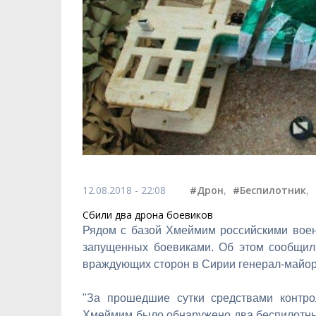
12.08.2018 - 22:08
#Дрон
,
#Беспилотник
,
Сбили два дрона боевиков
Рядом с базой Хмеймим российскими вое
запущенных боевиками. Об этом сообщил
враждующих сторон в Сирии генерал-майор
"За прошедшие сутки средствами контро
Хмеймим было обнаружено два беспилотны