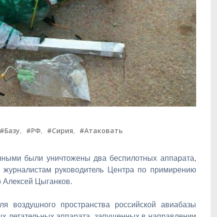
#Базу
,
#РФ
,
#Сирия
,
#Атаковать
нными были уничтожены два беспилотных аппарата,
 журналистам руководитель Центра по примирению
 Алексей Цыганков.
ля воздушного пространства российской авиабазы
х летательных аппарата, запущенных в направлении