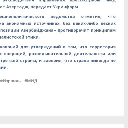
ет Азертадж, передает Укринформ.
нешнеполитического ведомства отметил, что
на анонимных источниках, без каких-либо веских
й позиции Азербайджана» противоречит принципам
налистской этики.
снований для утверждений о том, что территория
х операций, разведывательной деятельности или
ретьей страны, и заверил, что страна никогда не
вий.
#Израиль
,
#МИД