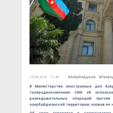
10.06.2026 - 21:40
#Азербайджан
,
#Разве
В Министерстве иностранных дел Азе
телерадиокомпании CNN об использ
разведывательных операций прот
азербайджанской территории, назвав ее 
Об этом говорится в комментарии 