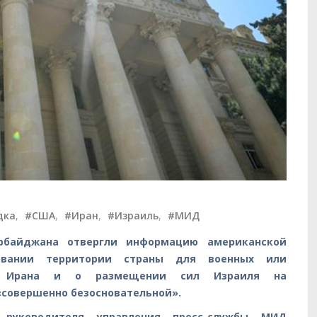
дка
,
#США
,
#Иран
,
#Израиль
,
#МИД
рбайджана отвергли информацию американской
овании территории страны для военных или
ив Ирана и о размещении сил Израиля на
«совершенно безосновательной».
руководителя управления пресс-службы МИД