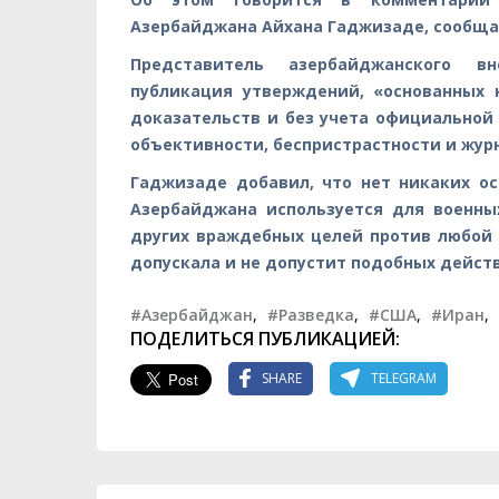
Азербайджана Айхана Гаджизаде, сообща
Представитель азербайджанского в
публикация утверждений, «основанных 
доказательств и без учета официально
объективности, беспристрастности и жур
Гаджизаде добавил, что нет никаких о
Азербайджана используется для военны
других враждебных целей против любой т
допускала и не допустит подобных дейст
#Азербайджан
,
#Разведка
,
#США
,
#Иран
,
ПОДЕЛИТЬСЯ ПУБЛИКАЦИЕЙ:
SHARE
TELEGRAM