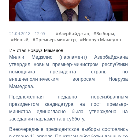
21.04.2018 - 12:05
#Азербайджан
,
#Выборы
,
#Новый
,
#Премьер-министр
,
#Новруз Мамедов
Им стал Новруз Мамедов
Милли Меджлис (парламент) Азербайджана
утвердил новым премьер-министром республики
помощника президента страны по
внешнеполитическим вопросам Новруза
Мамедова.
Предложенная недавно переизбранным
президентом кандидатура на пост премьер-
министра единогласно была утверждена на
заседании парламента в субботу.
Внеочередные президентские выборы состоялись
в стране 11 апреля. По итогам обработки данных со