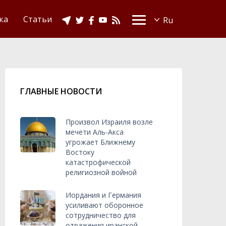
Видео
Ислам в Украине
ка
Статьи
ГЛАВНЫЕ НОВОСТИ
Произвол Израиля возле
мечети Аль-Акса
угрожает Ближнему
Востоку
катастрофической
религиозной войной
Иордания и Германия
усиливают оборонное
сотрудничество для
отражения иранской