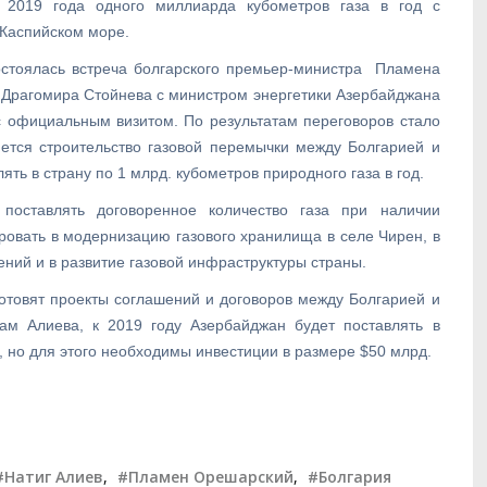
 2019 года одного миллиарда кубометров газа в год с
 Каспийском море.
остоялась встреча болгарского премьер-министра Пламена
и Драгомира Стойнева с министром энергетики Азербайджана
с официальным визитом. По результатам переговоров стало
ется строительство газовой перемычки между Болгарией и
ть в страну по 1 млрд. кубометров природного газа в год.
 поставлять договоренное количество газа при наличии
ировать в модернизацию газового хранилища в селе Чирен, в
ений и в развитие газовой инфраструктуры страны.
готовят проекты соглашений и договоров между Болгарией и
ам Алиева, к 2019 году Азербайджан будет поставлять в
, но для этого необходимы инвестиции в размере $50 млрд.
#Натиг Алиев
,
#Пламен Орешарский
,
#Болгария