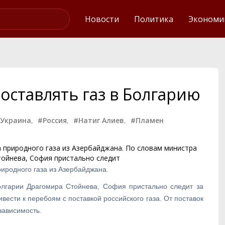
Интервью
Новости
Политика
Экономи
оставлять газ в Болгарию
Украина
,
#Россия
,
#Натиг Алиев
,
#Пламен
природного газа из Азербайджана. По словам министра
тойнева, София пристально следит
иродного газа из Азербайджана.
олгарии Драгомира Стойнева, София пристально следит за
вести к перебоям с поставкой российского газа. От поставок
зависимость.