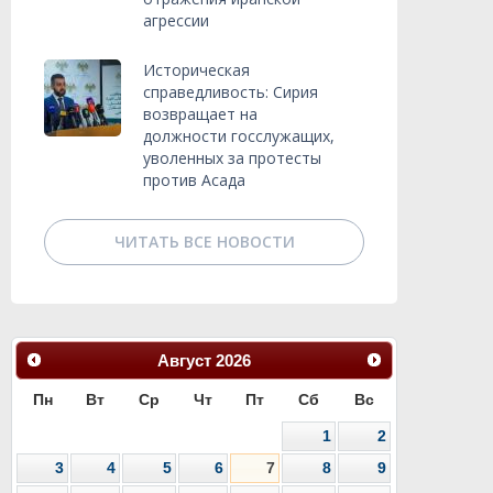
агрессии
Историческая
справедливость: Сирия
возвращает на
должности госслужащих,
уволенных за протесты
против Асада
ЧИТАТЬ ВСЕ НОВОСТИ
Август
2026
Пн
Вт
Ср
Чт
Пт
Сб
Вс
1
2
3
4
5
6
7
8
9