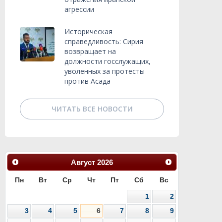
агрессии
Историческая
справедливость: Сирия
возвращает на
должности госслужащих,
уволенных за протесты
против Асада
ЧИТАТЬ ВСЕ НОВОСТИ
Август
2026
Пн
Вт
Ср
Чт
Пт
Сб
Вс
1
2
3
4
5
6
7
8
9