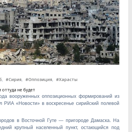
б
,
#Сирия
,
#Оппозиция
,
#Харасты
 оттуда не будет
вода вооруженных оппозиционных формирований из
л РИА «Новости» в воскресенье сирийский полевой
ородов в Восточной Гуте — пригороде Дамаска. На
едний крупный населенный пункт, остающийся под