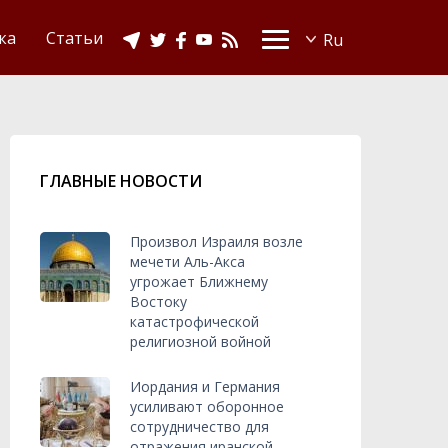
Видео
Ислам в Украине
ка
Статьи
ГЛАВНЫЕ НОВОСТИ
Произвол Израиля возле
мечети Аль-Акса
угрожает Ближнему
Востоку
катастрофической
религиозной войной
Иордания и Германия
усиливают оборонное
сотрудничество для
отражения иранской