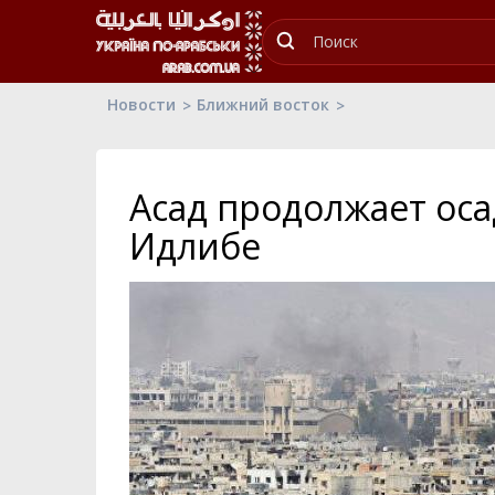
Новости
Ближний восток
Асад продолжает оса
Идлибе