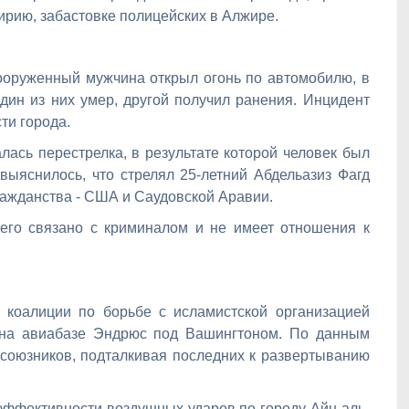
ирию, забастовке полицейских в Алжире.
ооруженный мужчина открыл огонь по автомобилю, в
ин из них умер, другой получил ранения. Инцидент
ти города.
ась перестрелка, в результате которой человек был
выяснилось, что стрелял 25-летний Абдельазиз Фагд
ражданства - США и Саудовской Аравии.
сего связано с криминалом и не имеет отношения к
в коалиции по борьбе с исламистской организацией
ь на авиабазе Эндрюс под Вашингтоном. По данным
 союзников, подталкивая последних к развертыванию
эффективности воздушных ударов по городу Айн аль-