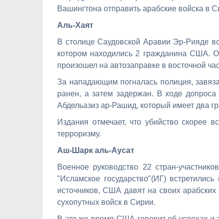
Вашингтона отправить арабские войска в С
Аль-Хаят
В столице Саудовской Аравии Эр-Рияде в
котором находились 2 гражданина США. Од
произошел на автозаправке в восточной час
За нападающим погналась полиция, завязал
ранен, а затем задержан. В ходе допроса 
Абдельазиз ар-Рашид, который имеет два г
Издания отмечает, что убийство скорее в
терроризму.
Аш-Шарк аль-Аусат
Военное руководство 22 стран-участнико
"Исламское государство"(ИГ) встретилис
источников, США давят на своих арабских
сухопутных войск в Сирии.
В это же время США говорит об успехах и 