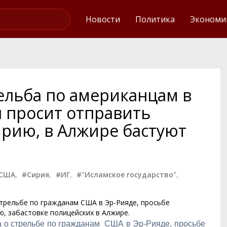
Интервью
Новости
Политика
Экономи
рельба по американцам в
н просит отправить
ирию, в Алжире бастуют
США
,
#Сирия
,
#ИГ
,
#"Исламское государство"
,
 стрельбе по гражданам США в Эр-Рияде, просьбе
ю, забастовке полицейских в Алжире.
ла о стрельбе по гражданам США в Эр-Рияде, просьбе