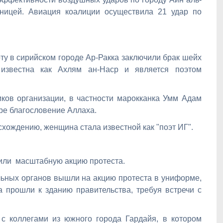
аницей. Авиация коалиции осуществила 21 удар по
ту в сирийском городе Ар-Ракка заключили брак шейх
известна как Ахлям ан-Наср и является поэтом
ков организации, в частности марокканка Умм Адам
аре благословение Аллаха.
схождению, женщина стала известной как "поэт ИГ".
оили масштабную акцию протеста.
льных органов вышли на акцию протеста в униформе,
 прошли к зданию правительства, требуя встречи с
с коллегами из южного города Гардайя, в котором