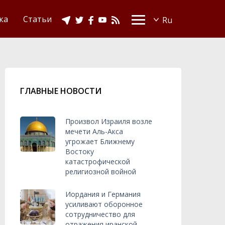
Видео
Ислам в Украине
ка
Статьи
ГЛАВНЫЕ НОВОСТИ
Произвол Израиля возле
мечети Аль-Акса
угрожает Ближнему
Востоку
катастрофической
религиозной войной
Иордания и Германия
усиливают оборонное
сотрудничество для
отражения иранской