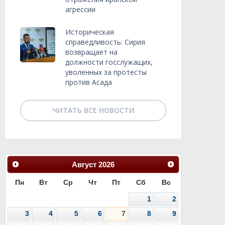
агрессии
Историческая
справедливость: Сирия
возвращает на
должности госслужащих,
уволенных за протесты
против Асада
ЧИТАТЬ ВСЕ НОВОСТИ
Август
2026
Пн
Вт
Ср
Чт
Пт
Сб
Вс
1
2
3
4
5
6
7
8
9